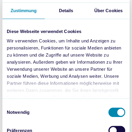
Demo.
Zustimmung
Details
Über Cookies
Über unsere Speaker
Diese Webseite verwendet Cookies
Wir verwenden Cookies, um Inhalte und Anzeigen zu
Julia Hahn – Head of Agency, Dr. Kaske
personalisieren, Funktionen für soziale Medien anbieten
zu können und die Zugriffe auf unsere Website zu
Julia leitet die Agentur Dr. Kaske mit tiefem Fachwissen in den
analysieren. Außerdem geben wir Informationen zu Ihrer
Bereichen Influencer Marketing, Social Media und SEO. Ihr
Verwendung unserer Website an unsere Partner für
Fokus liegt auf strategischer Kundenentwicklung im
soziale Medien, Werbung und Analysen weiter. Unsere
Pharmamarkt – mit dem Anspruch, Lösungen zu entwickeln,
Partner führen diese Informationen möglicherweise mit
die nicht nur wirken, sondern auch zukunftsfähig sind.
weiteren Daten zusammen, die Sie ihnen bereitgestellt
haben oder die sie im Rahmen Ihrer Nutzung der Dienste
gesammelt haben.
Einwilligungsauswahl
Notwendig
Benjamin Heigl – Teamlead Business Development OTC,
Smile AI
Präferenzen