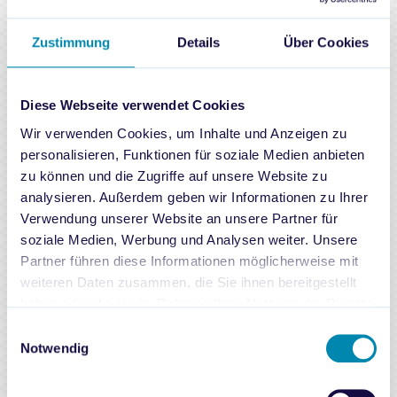
Zustimmung
Details
Über Cookies
Du möchtest mehr Informationen zu
diesem Thema?
Diese Webseite verwendet Cookies
Dann wende Dich direkt an
Kim Lander
, Head of E-
Wir verwenden Cookies, um Inhalte und Anzeigen zu
Commerce & Business Development:
personalisieren, Funktionen für soziale Medien anbieten
zu können und die Zugriffe auf unsere Website zu
Mail:
kim.lander@smileai.de
analysieren. Außerdem geben wir Informationen zu Ihrer
Mobil:
+49 177 1946883
Verwendung unserer Website an unsere Partner für
Sind wir schon auf
LinkedIn
vernetzt?
soziale Medien, Werbung und Analysen weiter. Unsere
Partner führen diese Informationen möglicherweise mit
oder wende Dich gerne an unser Team.
weiteren Daten zusammen, die Sie ihnen bereitgestellt
haben oder die sie im Rahmen Ihrer Nutzung der Dienste
Das Smile AI Team kontaktieren
gesammelt haben.
Einwilligungsauswahl
Notwendig