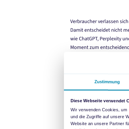
Verbraucher verlassen sic
Damit entscheidet nicht m
wie ChatGPT, Perplexity un
Moment zum entscheidende
Der
AI Visibility Index
basie
die unterschiedliche Nutze
spezifische Anwendungssze
Zustimmung
Produkte empfohlen? Welch
Diese Webseite verwendet 
Aus diesen Daten entsteht e
Wir verwenden Cookies, um I
Ergänzend erhältst Du
Scr
und die Zugriffe auf unsere 
Website an unsere Partner fü
Unser Index hilft Dir zu v