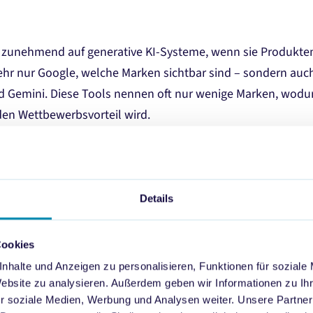
h zunehmend auf generative KI-Systeme, wenn sie Produkt
ehr nur Google, welche Marken sichtbar sind – sondern auch
d Gemini. Diese Tools nennen oft nur wenige Marken, wodur
n Wettbewerbsvorteil wird.
rt auf einer strukturierten Testmethodik mit aktuell 120 To
rintentionen abdecken: Informationssuche, Produktvergleic
narien. Jede KI-Antwort wird analysiert: Welche Marken 
Details
e Quellen zitiert? Welche Shops verlinkt?
Cookies
in Vergleich über alle Tools hinweg – klar, verständlich und
nhalte und Anzeigen zu personalisieren, Funktionen für soziale
eenshots
sowie
Produktlinks
, um Fundstellen nachvollzie
Website zu analysieren. Außerdem geben wir Informationen zu I
r soziale Medien, Werbung und Analysen weiter. Unsere Partner
erstehen, wo Deine Marke im KI-Ökosystem steht, welche Pot