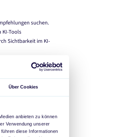
empfehlungen suchen.
 KI-Tools
ch Sichtbarkeit im KI-
pics und je 100 Prompts,
he, Kaufabsicht oder
werden erwähnt? Welche
Über Cookies
 in KPIs übersetzt.
 Medien anbieten zu können
hbar zu dokumentieren.
hrer Verwendung unserer
 führen diese Informationen
enziale ungenutzt bleiben