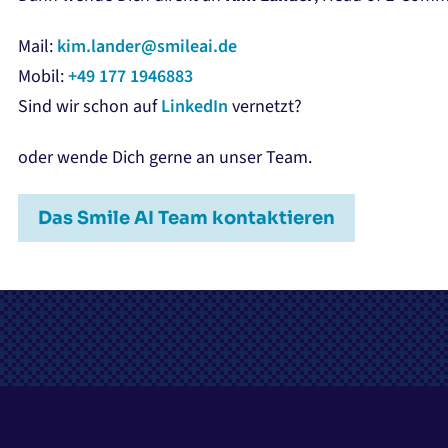
Mail:
kim.lander@smileai.de
Mobil:
+49 177 1946883
Sind wir schon auf
LinkedIn
vernetzt?
oder wende Dich gerne an unser Team.
Das Smile AI Team kontaktieren