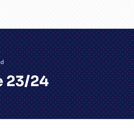
nd
 23/24