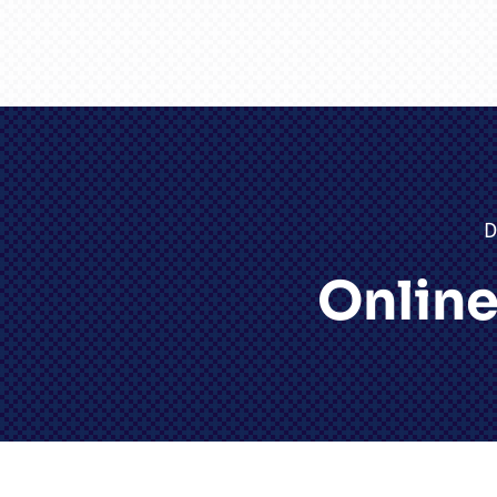
D
Onlin