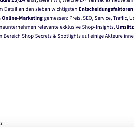
udie 23/24
analysieren wir, welche E-Pharmacies heute am
m Detail an den sieben wichtigsten
Entscheidungsfaktoren
m Online-Marketing
gemessen: Preis, SEO, Service, Traffic, U
maunternehmen relevante exklusive Shop-Insights,
Umsätz
m Bereich Shop Secrets & Spotlights auf einige Akteure inn
g
ts