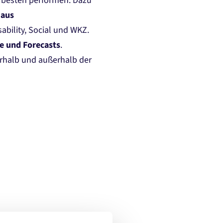
 besten performen. Dazu
 aus
sability, Social und WKZ.
e und Forecasts
.
erhalb und außerhalb der