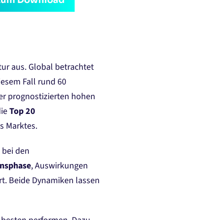
k zum Download
ur aus. Global betrachtet
iesem Fall rund 60
er prognostizierten hohen
die
Top 20
s Marktes.
 bei den
onsphase
, Auswirkungen
rt. Beide Dynamiken lassen