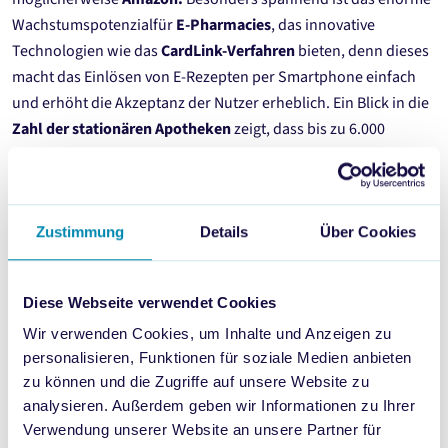
Wachstumspotenzialfür
E-Pharmacies
, das innovative
Technologien wie das
CardLink-Verfahren
bieten, denn dieses
macht das Einlösen von E-Rezepten per Smartphone einfach
und erhöht die Akzeptanz der Nutzer erheblich. Ein Blick in die
Zahl der stationären Apotheken
zeigt, dass bis zu 6.000
stationäre Apotheken in Deutschland bis 2031 schließen
könnten.
Die Studie liefert dir detaillierte
Umsatzprognosen und
Zustimmung
Details
Über Cookies
Marktanalysen bis 2030
und zeigt dir, welche Anbieter derzeit
führend sind und wie neue Wettbewerber die Dynamik
Diese Webseite verwendet Cookies
verändern könnten. Sie zeigt auch die Anzahl der aktuell
eingelösten
E-Rezepte
und durchleuchtete, wie Hersteller am
Wir verwenden Cookies, um Inhalte und Anzeigen zu
besten von eRx profitieren können. Zusätzlich erhältst du
personalisieren, Funktionen für soziale Medien anbieten
konkrete Handlungsempfehlungen, um als Hersteller optimal
zu können und die Zugriffe auf unsere Website zu
analysieren. Außerdem geben wir Informationen zu Ihrer
von der Digitalisierung zu profitieren. Besondere
Verwendung unserer Website an unsere Partner für
Schwerpunkte liegen dabei auf
App-First-Strategien, Cross-