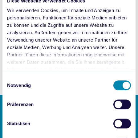
Diese Webseite verwendet Cookies
effektiver Analyse im digitalen Pharma-
Wir verwenden Cookies, um Inhalte und Anzeigen zu
Handel enthüllt!
personalisieren, Funktionen für soziale Medien anbieten
zu können und die Zugriffe auf unsere Website zu
In diesem Monat haben wir das spannende Thema
analysieren. Außerdem geben wir Informationen zu Ihrer
Datenanalyse
analysiert. Entdecke mit welchen Tools Du den
Verwendung unserer Website an unsere Partner für
optimalen Überblick für den Erfolg Deiner Pharmamarken
soziale Medien, Werbung und Analysen weiter. Unsere
erhältst.
Partner führen diese Informationen möglicherweise mit
weiteren Daten zusammen, die Sie ihnen bereitgestellt
haben oder die sie im Rahmen Ihrer Nutzung der Dienste
PSP Datenanalyse jetzt herunterladen!
gesammelt haben.
Einwilligungsauswahl
Notwendig
Präferenzen
Statistiken