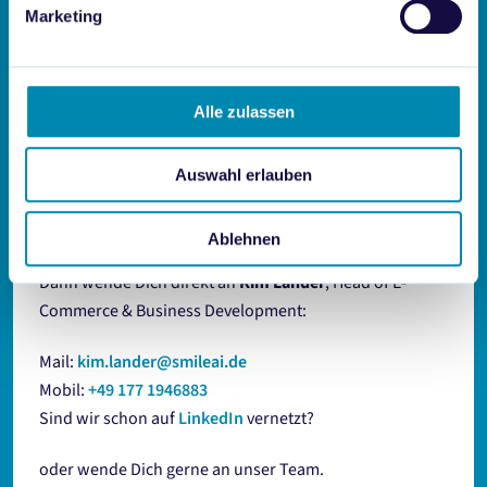
Marketing
Alle zulassen
Auswahl erlauben
Du möchtest mehr Informationen zu
diesem Thema?
Ablehnen
Dann wende Dich direkt an
Kim Lander
, Head of E-
Commerce & Business Development:
Mail:
kim.lander@smileai.de
Mobil:
+49 177 1946883
Sind wir schon auf
LinkedIn
vernetzt?
oder wende Dich gerne an unser Team.