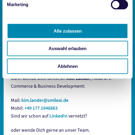
Marketing
Alle zulassen
Auswahl erlauben
Du möchtest mehr Informationen zu
diesem Thema?
Ablehnen
Dann wende Dich direkt an
Kim Lander
, Head of E-
Commerce & Business Development:
Mail:
kim.lander@smileai.de
Mobil:
+49 177 1946883
Sind wir schon auf
LinkedIn
vernetzt?
oder wende Dich gerne an unser Team.