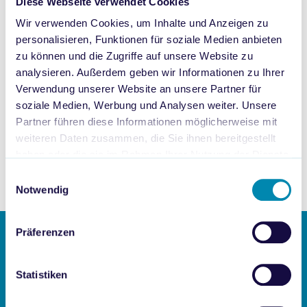
Diese Webseite verwendet Cookies
mit effektivem Zeitmanagement im
Wir verwenden Cookies, um Inhalte und Anzeigen zu
Pharma-E-Commerce durchstartest!
personalisieren, Funktionen für soziale Medien anbieten
zu können und die Zugriffe auf unsere Website zu
In diesem Monat haben wir das allgegenwärtige Thema
analysieren. Außerdem geben wir Informationen zu Ihrer
Zeitmanagement
analysiert. Entdecke unsere Lösungen
Verwendung unserer Website an unsere Partner für
für die größten Zeitfresser und erfahre, wie Du Deine Zeit
soziale Medien, Werbung und Analysen weiter. Unsere
effektiver nutzen kannst.
Partner führen diese Informationen möglicherweise mit
weiteren Daten zusammen, die Sie ihnen bereitgestellt
haben oder die sie im Rahmen Ihrer Nutzung der Dienste
PSP Zeitmanagement jetzt herunterladen!
gesammelt haben.
Einwilligungsauswahl
Notwendig
Präferenzen
Statistiken