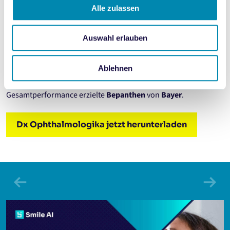
Alle zulassen
Gesamtperformance Ophthalmologika
Auswahl erlauben
In diesem Monat haben wir die stärksten Marken zum
Thema
Ophthalmologika
Ablehnen
analysiert. Die beste Gesamtperformance erzielte. Die beste
Gesamtperformance erzielte
Bepanthen
von
Bayer
.
Dx Ophthalmologika jetzt herunterladen