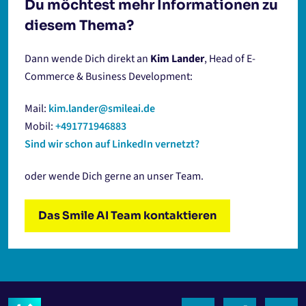
Du möchtest mehr Informationen zu
diesem Thema?
Dann wende Dich direkt an
Kim Lander
, Head of E-
Commerce & Business Development:
Mail:
kim.lander@smileai.de
Mobil:
+491771946883
Sind wir schon auf LinkedIn vernetzt?
oder wende Dich gerne an unser Team.
Das Smile AI Team kontaktieren