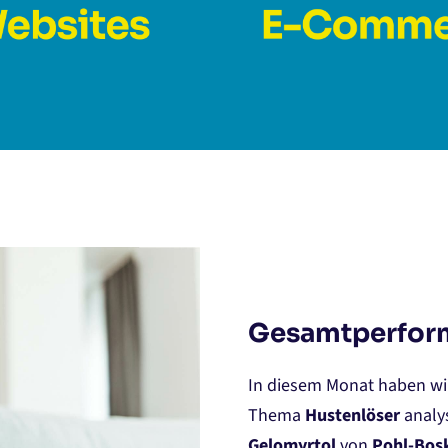
Gesamtperform
In diesem Monat haben wi
Thema
Hustenlöser
analys
Gelomyrtol
von
Pohl-Bos