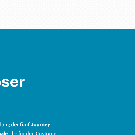
öser
tlang der
fünf Journey
näle
, die für den Customer