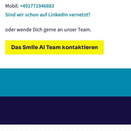
Mobil:
+491771946883
Sind wir schon auf LinkedIn vernetzt?
oder wende Dich gerne an unser Team.
Das Smile AI Team kontaktieren