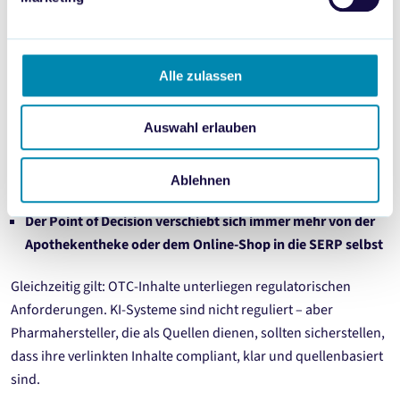
Das schafft eine neue Realität für OTC-Marketing:
Alle zulassen
Wer als vertrauenswürdige Quelle in KI-Antworten
auftaucht, hat eher einen direkten Einfluss auf die
Kaufentscheidung
– ohne klassische Werbung
Auswahl erlauben
Marken, die keine qualitativ hochwertigen, strukturierten
Inhalte bereitstellen, werden von KI-Systemen nicht als
Ablehnen
Quelle herangezogen
Der Point of Decision verschiebt sich immer mehr von der
Apothekentheke oder dem Online-Shop in die SERP selbst
Gleichzeitig gilt: OTC-Inhalte unterliegen regulatorischen
Anforderungen. KI-Systeme sind nicht reguliert – aber
Pharmahersteller, die als Quellen dienen, sollten sicherstellen,
dass ihre verlinkten Inhalte compliant, klar und quellenbasiert
sind.