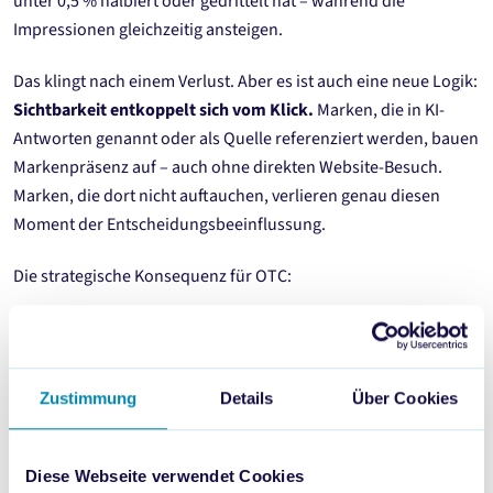
unter 0,5 % halbiert oder gedrittelt hat – während die
Impressionen gleichzeitig ansteigen.
Das klingt nach einem Verlust. Aber es ist auch eine neue Logik:
Sichtbarkeit entkoppelt sich vom Klick.
Marken, die in KI-
Antworten genannt oder als Quelle referenziert werden, bauen
Markenpräsenz auf – auch ohne direkten Website-Besuch.
Marken, die dort nicht auftauchen, verlieren genau diesen
Moment der Entscheidungsbeeinflussung.
Die strategische Konsequenz für OTC:
Traffic als alleinige Metrik ist überholt.
Wer nur auf Klicks
optimiert, übersieht, wo Kaufentscheidungen heute
vorbereitet werden.
Zustimmung
Details
Über Cookies
Impressionen und KI-Mentions werden zur neuen
Sichtbarkeitsmetrik.
Entscheidend ist, ob und wie eine
Marke in KI-generierten Antworten vorkommt.
Diese Webseite verwendet Cookies