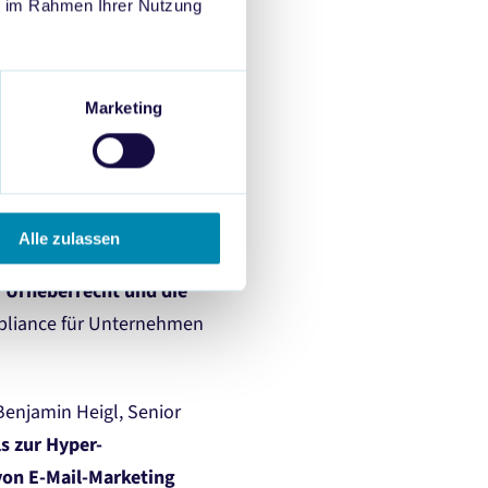
ischer Fehlerquellen, wie
ie im Rahmen Ihrer Nutzung
nd präziser Eingaben
Marketing
Fabian Kaske
Alle zulassen
Nutzung von KI im Pharma-
s
Urheberrecht und die
ompliance für Unternehmen
Benjamin Heigl, Senior
s zur Hyper-
von E-Mail-Marketing