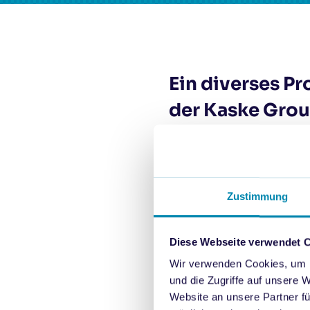
Ein diverses 
der Kaske Gro
Erfolg mit AI in a
Zustimmung
Den Auftakt machte CEO Fabi
auf, wie AI
n
icht nur die P
Diese Webseite verwendet 
belegen, dass die Impleme
Wir verwenden Cookies, um I
Nützlichkeit von AI zu bet
und die Zugriffe auf unsere 
Hahn, Head of Agency bei D
Website an unsere Partner fü