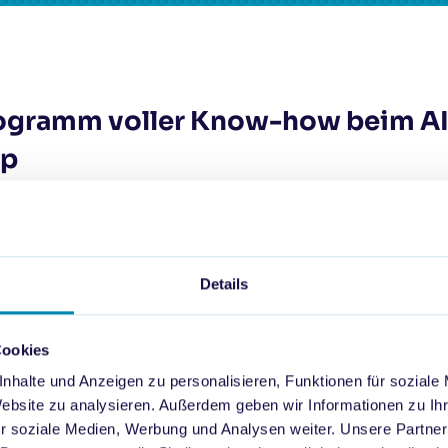
Programm voller Know-how beim A
up
llen Bereichen des Lebens
Details
an Kaske mit seiner Präsentation über die Vorteile von KI i
roduktivität steigert, sondern auch die Arbeitszufriedenh
Cookies
ntierung von AI zu
beeindruckenden Leistungssteigerung
nhalte und Anzeigen zu personalisieren, Funktionen für soziale
onen, führte er die große Relevanz der Technologie in der M
Website zu analysieren. Außerdem geben wir Informationen zu I
r. Kaske, führte die Teilnehmer:innen durch eine praxisnahe
r soziale Medien, Werbung und Analysen weiter. Unsere Partner