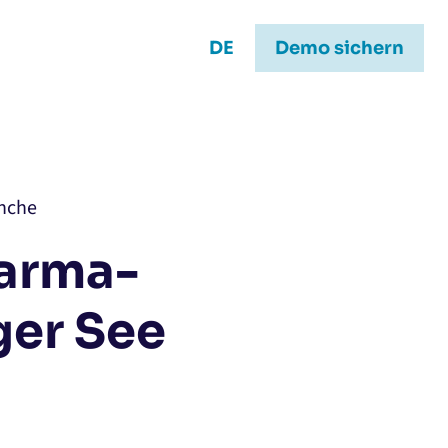
DE
Demo sichern
anche
arma-
ger See