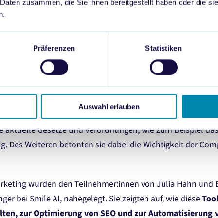
ndlagen effektiver Prompts sowie Tipps zur Vermeidung typ
 Daten zusammen, die Sie ihnen bereitgestellt haben oder die s
n.
in essenzieller Teil dieser Session. Die
Bedeutung klarer u
n Ergebnisse zu erzielen.
Präferenzen
Statistiken
e der Nutzung von AI & weitere Tools
eitsalltag gehören auch
rechtliche Aspekte.
Gemeinsam mit 
Auswahl erlauben
Head of Business, die rechtlichen Rahmenbedingungen der 
ie aktuelle Gesetze und Verordnungen, wie zum Beispiel da
ung. Des Weiteren betonten sie dabei die Wichtigkeit der C
Marketing wurden den Teilnehmer:innen von Julia Hahn und 
r bei Smile AI, nahegelegt. Sie zeigten auf, wie diese
Tool
alten, zur Optimierung von SEO und zur Automatisierung 