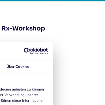
I Rx-Workshop
Über Cookies
m Arbeitsalltag. Er zeigte
eit erhöhen kann
. Studien
en
führt​. Um die
 Medien anbieten zu können
edienbranche an. Julia
hrer Verwendung unserer
 Session über das richtige
 führen diese Informationen