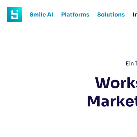
Smile AI
Platforms
Solutions
I
Ein 
Work
Market