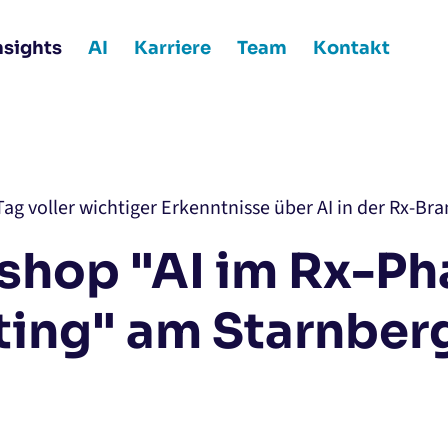
nsights
AI
Karriere
Team
Kontakt
Tag voller wichtiger Erkenntnisse über AI in der Rx-Br
shop "AI im Rx-Ph
ing" am Starnber