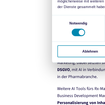
Prompten mit ChatGPT. Gru
möglicherweise mit weiteren
der Dienste gesammelt habe
AI-Halluzinationen, waren e
wurde betont, um die beste
Einwilligungsauswahl
Notwendig
Rechtliche Aspekt
Zur Nutzung von AI im Arb
Ablehnen
erläuterte Jasmin Betzl, 
Marketing. Dabei setzten s
DSGVO
, mit AI in Verbind
in der Pharmabranche.
Weitere AI Tools fürs Rx-
Business Development Mange
Personalisierung von Inh