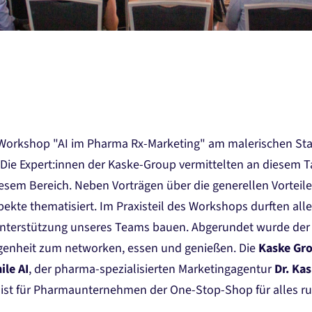
 Workshop "AI im Pharma Rx-Marketing" am malerischen Star
g. Die Expert:innen der Kaske-Group vermittelten an diesem 
sem Bereich. Neben Vorträgen über die generellen Vorteile 
ekte thematisiert. Im Praxisteil des Workshops durften al
Unterstützung unseres Teams bauen. Abgerundet wurde der e
genheit zum networken, essen und genießen. Die
K
aske Gr
ile AI
, der pharma-spezialisierten Marketingagentur
Dr. Ka
, ist für Pharmaunternehmen der One-Stop-Shop für alles ru