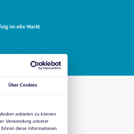
folg im eRx-Markt
Über Cookies
ahersteller
 Medien anbieten zu können
hrer Verwendung unserer
heitsmarktes. Sie
 führen diese Informationen