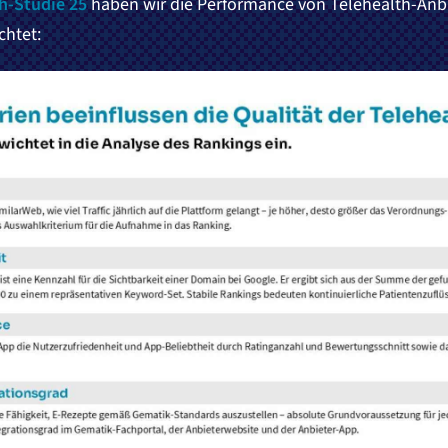
h-Studie 25
haben wir die Performance von Telehealth-Anbie
chtet: