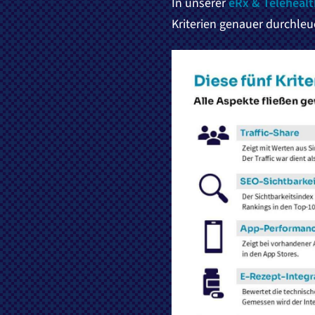
In unserer
eRx & Telehealt
Kriterien genauer durchleu