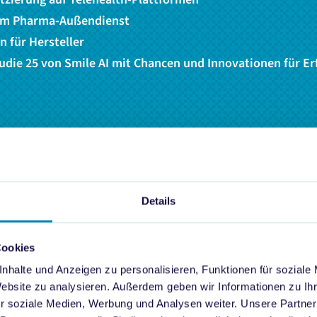
 im Pharma-Außendienst
 für Hersteller
udie 25 von Smile AI mit Chancen und Innovationen für Er
Details
Cookies
der Telehealth-Anbieter für Pharm
nhalte und Anzeigen zu personalisieren, Funktionen für soziale
Website zu analysieren. Außerdem geben wir Informationen zu I
ielen eine zentrale Rolle bei der Digitalisierung des Gesund
r soziale Medien, Werbung und Analysen weiter. Unsere Partner