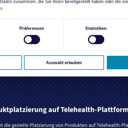
igitale Behandlungspfade – von der Erstdiagnose über Vide
 Daten zusammen, die Sie ihnen bereitgestellt haben oder die s
n.
ellung und Einlösung des E-Rezepts. Die Studie unterteilt di
Allgemeine Terminplattformen wie
Doctolib und Jameda
, T
spezialisierte Anbieter, darunter
flowzz und derma2go
. Di
Präferenzen
Statistiken
steller, da sie
HWG-konforme
und zielgerichtete Platzier
ungsketten ermöglichen.
Auswahl erlauben
uktplatzierung auf Telehealth-Plattfor
et die gezielte Platzierung von Produkten auf Telehealth-Pl