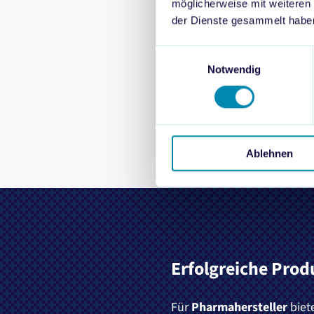
ermöglichen vollständig d
möglicherweise mit weiteren
der Dienste gesammelt habe
Verfahren bis hin zur Ausst
wesentliche Kategorien
: 
Einwilligungsauswahl
ZAVA und TeleClinic
sowie 
Notwendig
entscheidend für Pharmaher
entlang digitaler Behandl
Ablehnen
Erfolgreiche Prod
Für
Pharmahersteller
biet