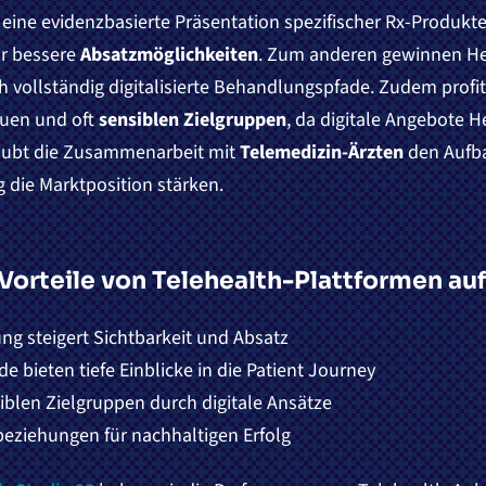
 eine evidenzbasierte Präsentation spezifischer Rx-Produkte
ür bessere
Absatzmöglichkeiten
. Zum anderen gewinnen Her
ch vollständig digitalisierte Behandlungspfade. Zudem profi
euen und oft
sensiblen Zielgruppen
, da digitale Angebote
rlaubt die Zusammenarbeit mit
Telemedizin-Ärzten
den Aufba
g die Marktposition stärken.
Vorteile von Telehealth-Plattformen auf 
ung steigert Sichtbarkeit und Absatz
e bieten tiefe Einblicke in die Patient Journey
iblen Zielgruppen durch digitale Ansätze
tbeziehungen für nachhaltigen Erfolg