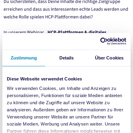
Du sicherstellen, dass Deine Inhalte die richtige Zielgruppe
erreichen und dass aus Interessenten echte Leads werden und
welche Rolle spielen HCP-Plattformen dabei?
In unserem Webinar
„HCP-Plattformen & digitales
Ärzteverhalten – Wie Du Ärzte digital erreichst und effizient
Leads generierst“
liefern Jasmin Betzl und Julia Hahn Dir die
Antworten. Erfahre, welche digitalen Strategien in der
Zustimmung
Details
Über Cookies
Pharmawelt wirklich funktionieren und wie Du Deine HCP-
Plattform optimal aufstellst, um Ärzte gezielt anzusprechen.
Diese Webseite verwendet Cookies
Datum:
Mittwoch, 09. April 2025
Wir verwenden Cookies, um Inhalte und Anzeigen zu
Uhrzeit:
10:30 – 11:00 Uhr
personalisieren, Funktionen für soziale Medien anbieten
zu können und die Zugriffe auf unsere Website zu
Speaker:
analysieren. Außerdem geben wir Informationen zu Ihrer
Jasmin Betzl – Head of Business Development Rx, Smile AI
Verwendung unserer Website an unsere Partner für
soziale Medien, Werbung und Analysen weiter. Unsere
Julia Hahn – Head of Agency, Dr. Kaske
Partner führen diese Informationen möglicherweise mit